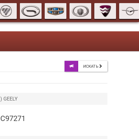
ИСКАТЬ
) GEELY
AC97271