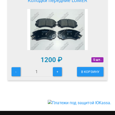
Колодки передние LUMER
1200
₽
5 шт.
-
+
В КОРЗИНУ