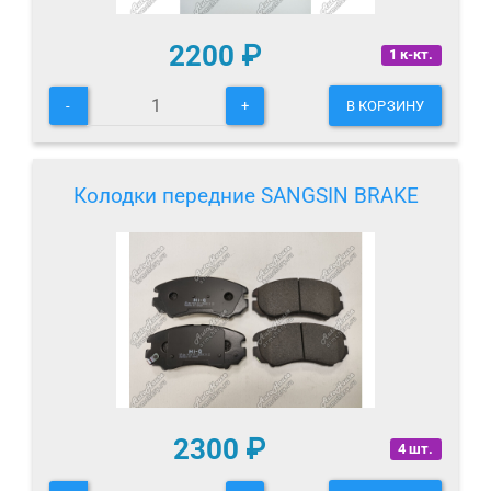
2200
₽
1 к-кт.
-
+
В КОРЗИНУ
Колодки передние SANGSIN BRAKE
2300
₽
4 шт.