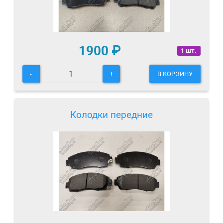
1900
₽
1 шт.
-
+
В КОРЗИНУ
Колодки передние