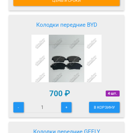
ЦЕНЫ И СРОКИ
Колодки передние BYD
700
₽
4 шт.
-
+
В КОРЗИНУ
Колодки передние GEELY