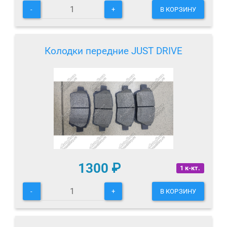
-
+
В КОРЗИНУ
Колодки передние JUST DRIVE
1300
₽
1 к-кт.
-
+
В КОРЗИНУ