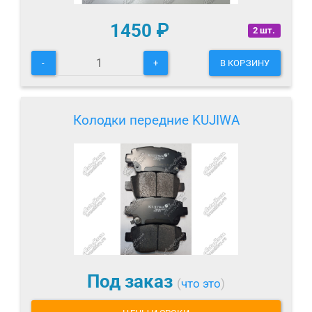
1450
₽
2 шт.
-
+
В КОРЗИНУ
Колодки передние KUJIWA
Под заказ
(
что это
)