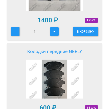
1400
₽
1 к-кт.
-
+
В КОРЗИНУ
Колодки передние GEELY
600
₽
14 шт.