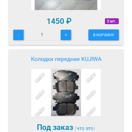
1450
₽
2 шт.
-
+
В КОРЗИНУ
Колодки передние KUJIWA
Под заказ
(
что это
)