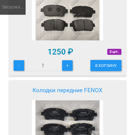
Загрузка...
1250
₽
3 шт.
-
+
В КОРЗИНУ
Колодки передние FENOX