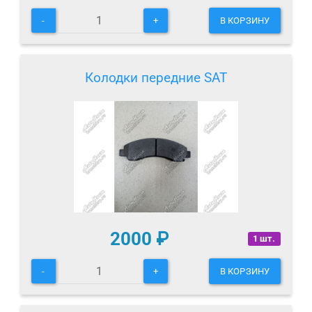
-
+
В КОРЗИНУ
Колодки передние SAT
2000
₽
1 шт.
-
+
В КОРЗИНУ