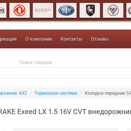
рмация
О компании
Контакты
Отзывы
орожник 4X2
Тормозная система
Колодки передние S
AKE Exeed LX 1.5 16V CVT внедорожни