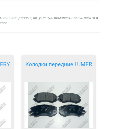
ехнические данные, актуальную комплектацию агрегата и
каза.
HERY
Колодки передние LUMER