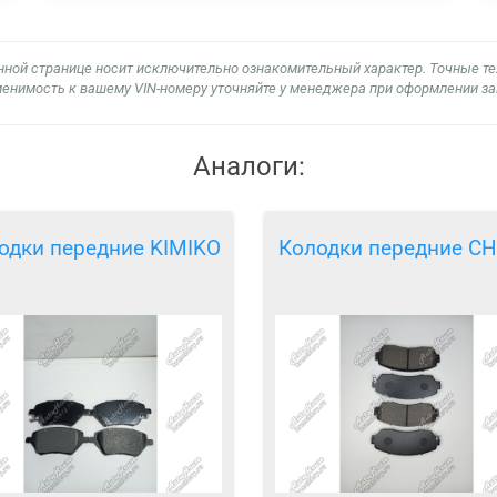
нной странице носит исключительно ознакомительный характер. Точные т
енимость к вашему VIN-номеру уточняйте у менеджера при оформлении за
Аналоги:
одки передние KIMIKO
Колодки передние C