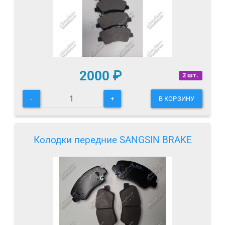
2000
₽
2 шт.
-
+
В КОРЗИНУ
Колодки передние SANGSIN BRAKE