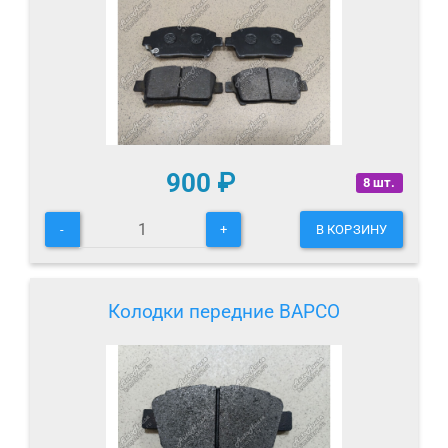
900
₽
8 шт.
-
+
В КОРЗИНУ
Колодки передние BAPCO