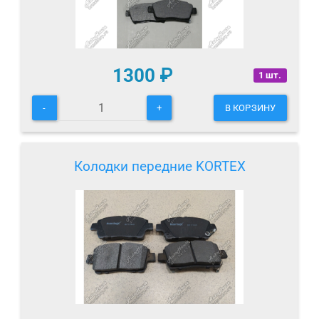
1300
₽
1 шт.
-
+
В КОРЗИНУ
Колодки передние KORTEX