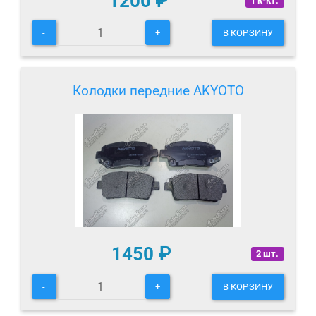
1200
₽
1 к-кт.
-
+
В КОРЗИНУ
Колодки передние AKYOTO
1450
₽
2 шт.
-
+
В КОРЗИНУ