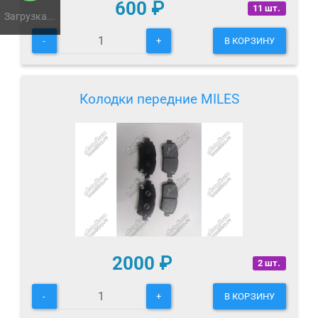
600
₽
11 шт.
Загрузка...
-
+
В КОРЗИНУ
Колодки передние MILES
2000
₽
2 шт.
-
+
В КОРЗИНУ