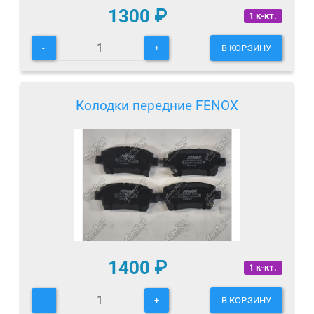
1300
₽
1 к-кт.
-
+
В КОРЗИНУ
Колодки передние FENOX
1400
₽
1 к-кт.
-
+
В КОРЗИНУ