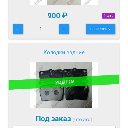
900
₽
1 шт.
-
+
В КОРЗИНУ
Колодки задние
УЦЕНКА!
Под заказ
(
что это
)