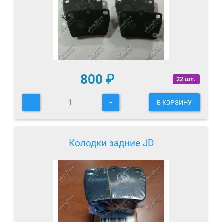
800
₽
22 шт.
-
+
В КОРЗИНУ
Колодки задние JD