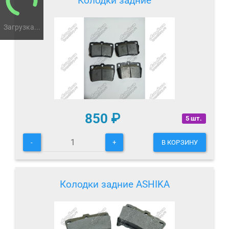
Колодки задние
Загрузка...
850
₽
5 шт.
-
+
В КОРЗИНУ
Колодки задние ASHIKA