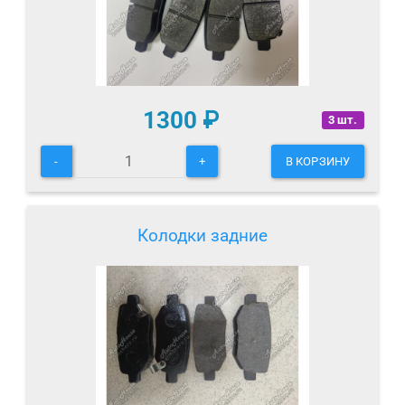
1300
₽
3 шт.
-
+
В КОРЗИНУ
Колодки задние