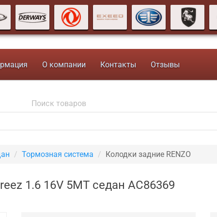
рмация
О компании
Контакты
Отзывы
дан
Тормозная система
Колодки задние RENZO
reez 1.6 16V 5MT седан AC86369