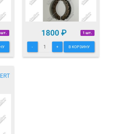
1800
₽
 шт.
1 шт.
НУ
-
+
В КОРЗИНУ
KERT