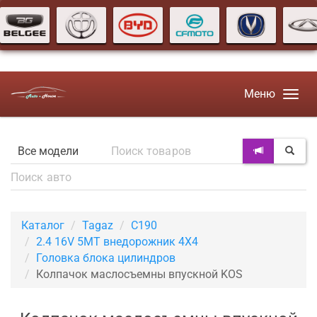
Меню
Каталог
Tagaz
C190
2.4 16V 5MT внедорожник 4X4
Головка блока цилиндров
Колпачок маслосъемны впускной KOS