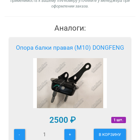
применимость к вашему VIN-номеру уточняйте у менеджера при
оформлении заказа.
Аналоги:
Опора балки правая (M10) DONGFENG
2500
₽
1 шт.
-
+
В КОРЗИНУ