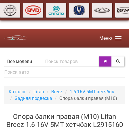
Меню
Каталог
Lifan
Breez
1.6 16V 5MT хетчбэк
Задняя подвеска
Опора балки правая (M10)
Опора балки правая (M10) Lifan
Breez 1.6 16V 5MT хетчбэк L2915160