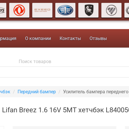
рмация
О компании
Контакты
Отзывы
тчбэк
Передний бампер
Усилитель бампера переднего
Lifan Breez 1.6 16V 5MT хетчбэк L84005