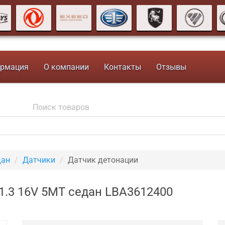
рмация
О компании
Контакты
Отзывы
дан
Датчики
Датчик детонации
 1.3 16V 5MT седан LBA3612400