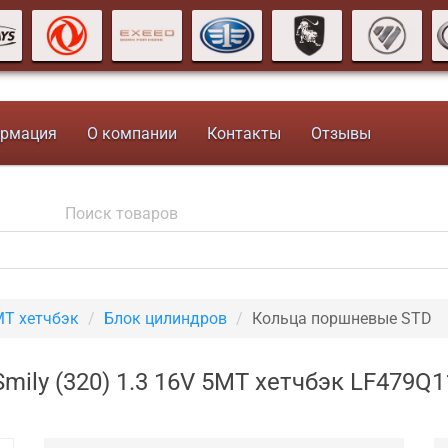
рмация
О компании
Контакты
Отзывы
MT хетчбэк
Блок цилиндров
Кольца поршневые STD
mily (320) 1.3 16V 5MT хетчбэк LF479Q