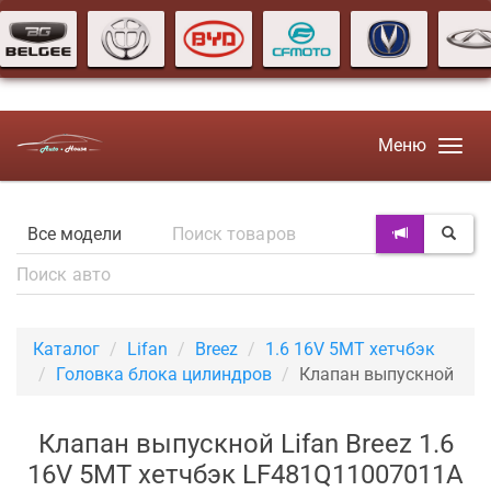
Меню
Каталог
Lifan
Breez
1.6 16V 5MT хетчбэк
Головка блока цилиндров
Клапан выпускной
Клапан выпускной Lifan Breez 1.6
16V 5MT хетчбэк LF481Q11007011A