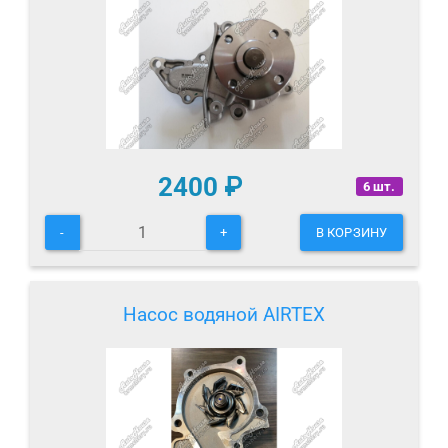
2400
₽
6 шт.
-
+
В КОРЗИНУ
Насос водяной AIRTEX