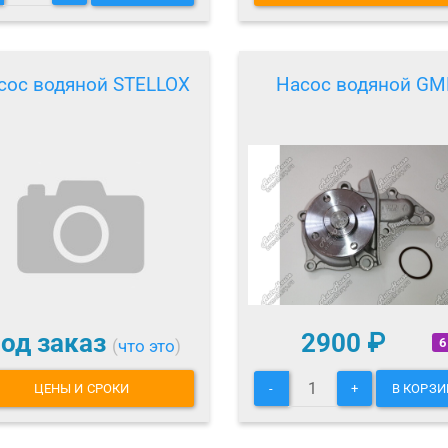
сос водяной STELLOX
Насос водяной GM
од заказ
2900
₽
6
(
что это
)
ЦЕНЫ И СРОКИ
-
+
В КОРЗИ