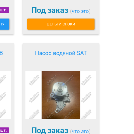
Под заказ
 шт.
(
что это
)
НУ
ЦЕНЫ И СРОКИ
B
Насос водяной SAT
Под заказ
 шт.
(
что это
)