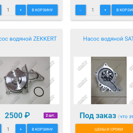
+
В КОРЗИНУ
-
+
В КОРЗИ
сос водяной ZEKKERT
Насос водяной SA
2500
₽
Под заказ
2 шт.
(
что э
+
В КОРЗИНУ
ЦЕНЫ И СРОКИ