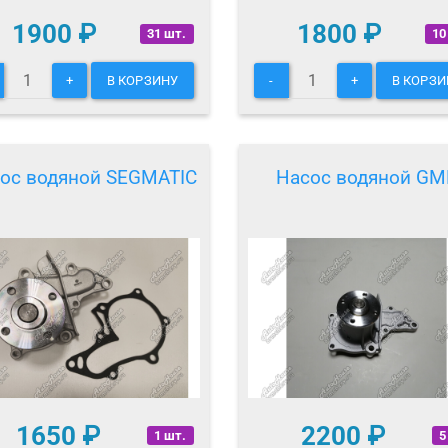
1900
₽
1800
₽
31 шт.
10
+
В КОРЗИНУ
-
+
В КОРЗИ
ос водяной SEGMATIC
Насос водяной GM
1650
₽
2200
₽
1 шт.
5