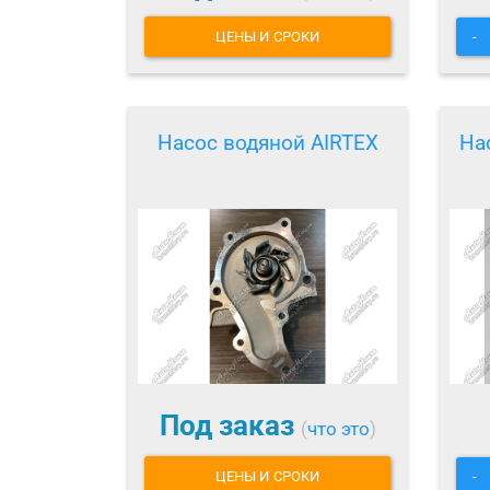
ЦЕНЫ И СРОКИ
-
Насос водяной AIRTEX
На
Под заказ
(
что это
)
ЦЕНЫ И СРОКИ
-