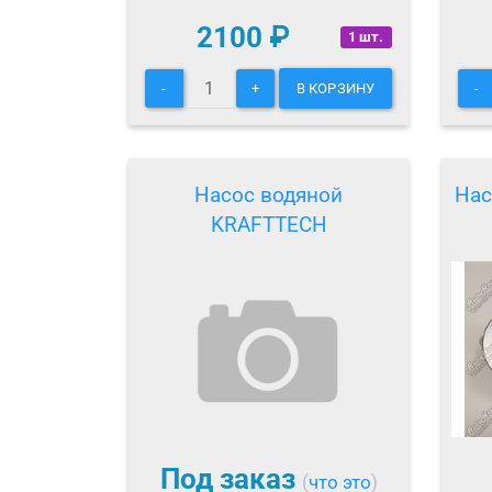
2100
₽
1 шт.
-
+
В КОРЗИНУ
-
Насос водяной
Нас
KRAFTTECH
Под заказ
(
что это
)