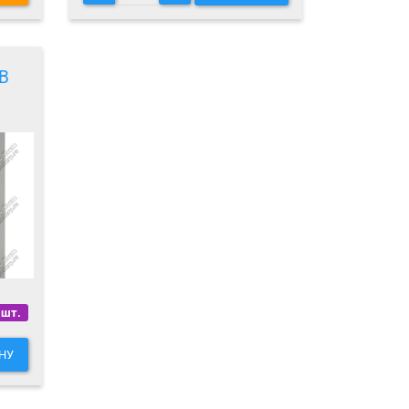
B
 шт.
НУ