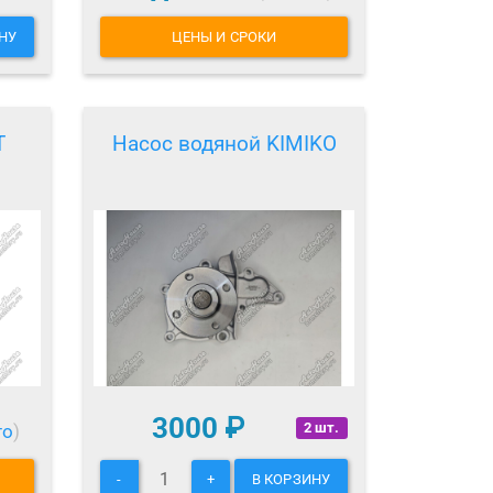
НУ
ЦЕНЫ И СРОКИ
T
Насос водяной KIMIKO
3000
₽
2 шт.
то
)
-
+
В КОРЗИНУ