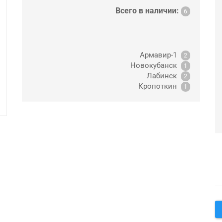
Всего в наличии:
6
Армавир-1
2
Новокубанск
1
Лабинск
2
Кропоткин
1