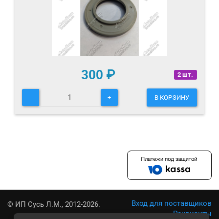
300
₽
2 шт.
-
+
В КОРЗИНУ
Вход для поставщиков
© ИП Сусь Л.М., 2012-2026.
Реквизиты