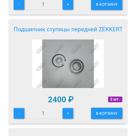
-
+
В КОРЗИНУ
Подшипник ступицы передней ZEKKERT
2400
₽
2 шт.
-
+
В КОРЗИНУ