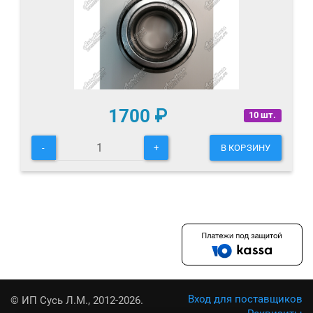
1700
₽
10 шт.
-
+
В КОРЗИНУ
Вход для поставщиков
© ИП Сусь Л.М., 2012-2026.