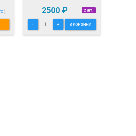
2500
₽
2 шт.
то
)
-
+
В КОРЗИНУ