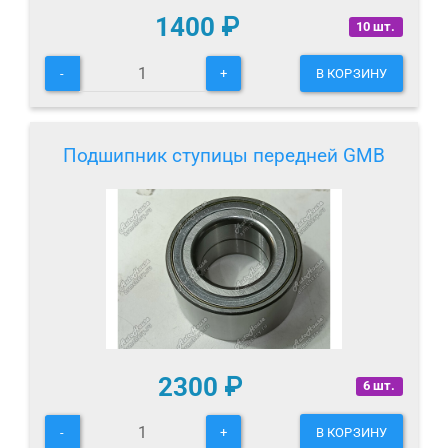
1400
₽
10 шт.
-
+
В КОРЗИНУ
Подшипник ступицы передней GMB
2300
₽
6 шт.
-
+
В КОРЗИНУ