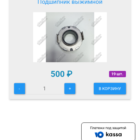
Подшипник выжимной
500
₽
19 шт.
-
+
В КОРЗИНУ