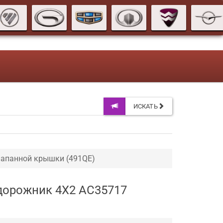
ИСКАТЬ
апанной крышки (491QE)
едорожник 4X2 AC35717