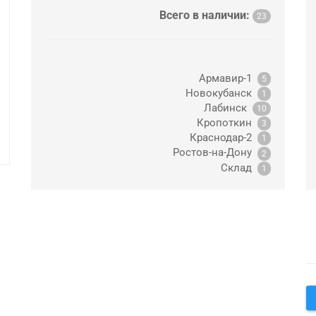
Всего в наличии:
23
Армавир-1
5
Новокубанск
1
Лабинск
10
Кропоткин
3
Краснодар-2
1
Ростов-на-Дону
2
Склад
1