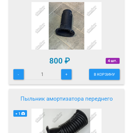
800
₽
4 шт.
-
+
В КОРЗИНУ
Пыльник амортизатора переднего
+ 1