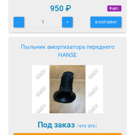
950
₽
9 шт.
-
+
В КОРЗИНУ
Пыльник амортизатора переднего
HANSE
Под заказ
(
что это
)