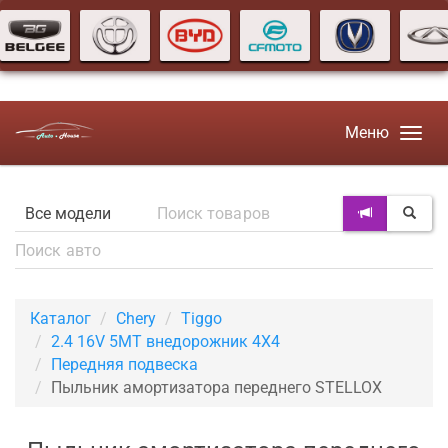
Меню
Каталог
Chery
Tiggo
2.4 16V 5MT внедорожник 4X4
Передняя подвеска
Пыльник амортизатора переднего STELLOX