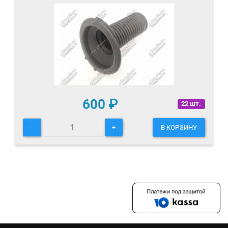
600
₽
22 шт.
-
+
В КОРЗИНУ