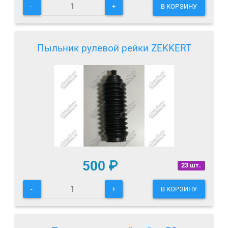
-
+
В КОРЗИНУ
Пыльник рулевой рейки ZEKKERT
500
₽
23 шт.
-
+
В КОРЗИНУ