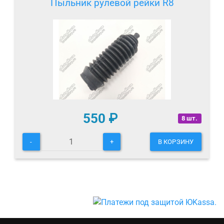
Пыльник рулевой рейки R8
550
₽
8 шт.
-
+
В КОРЗИНУ