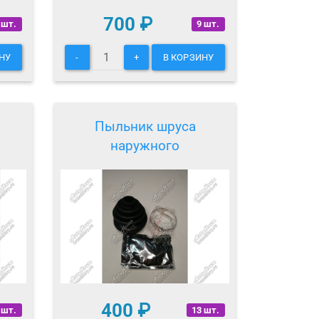
700
₽
 шт.
9 шт.
НУ
-
+
В КОРЗИНУ
Пыльник шруса
наружного
400
₽
 шт.
13 шт.