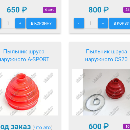
650
₽
800
₽
4 шт.
24
+
В КОРЗИНУ
-
+
В КОРЗИ
Пыльник шруса
Пыльник шруса
наружного A-SPORT
наружного CS20
од заказ
600
₽
10
(
что это
)