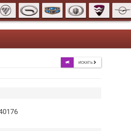
ИСКАТЬ
40176