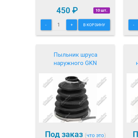
450
₽
10 шт.
-
+
В КОРЗИНУ
-
Пыльник шруса
наружного GKN
Под заказ
П
(
что это
)