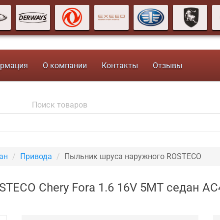
рмация
О компании
Контакты
Отзывы
ан
Привода
Пыльник шруса наружного ROSTECO
TECO Chery Fora 1.6 16V 5MT седан AC