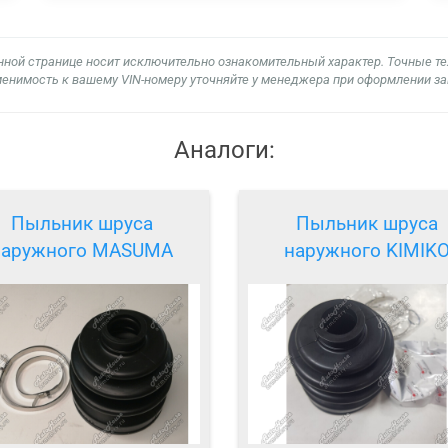
нной странице носит исключительно ознакомительный характер. Точные т
енимость к вашему VIN-номеру уточняйте у менеджера при оформлении за
Аналоги:
Пыльник шруса
Пыльник шруса
наружного MASUMA
наружного KIMIK