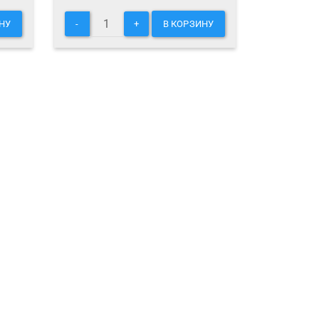
НУ
-
+
В КОРЗИНУ