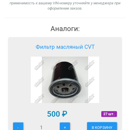
применимость к вашему VIN-номеру уточняйте у менеджера при
оформлении заказа.
Аналоги:
Фильтр масляный CVT
500
₽
27 шт.
-
+
В КОРЗИНУ