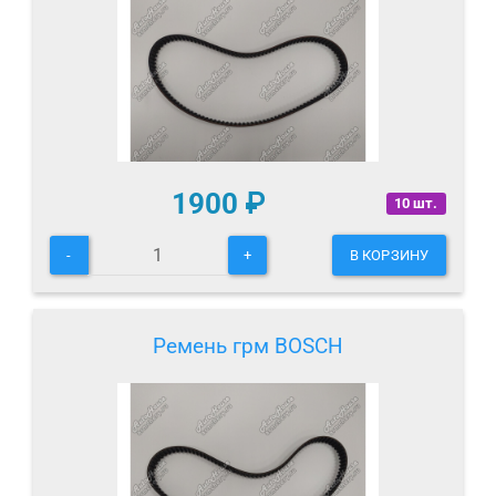
1900
₽
10 шт.
-
+
В КОРЗИНУ
Ремень грм BOSCH