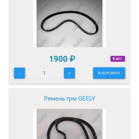
1900
₽
6 шт.
-
+
В КОРЗИНУ
Ремень грм GEELY