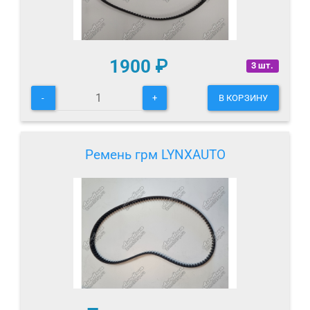
1900
₽
3 шт.
-
+
В КОРЗИНУ
Ремень грм LYNXAUTO