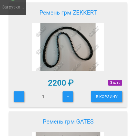
Загрузка...
Ремень грм ZEKKERT
2200
₽
3 шт.
-
+
В КОРЗИНУ
Ремень грм GATES