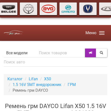
Меню
Каталог
Lifan
X50
1.5 16V 5MT внедорожник
ГРМ
Ремень грм DAYCO
Ремень грм DAYCO Lifan X50 1.5 16V