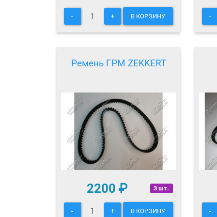
-
+
В КОРЗИНУ
-
Ремень ГРМ ZEKKERT
2200
₽
3 шт.
-
+
В КОРЗИНУ
-