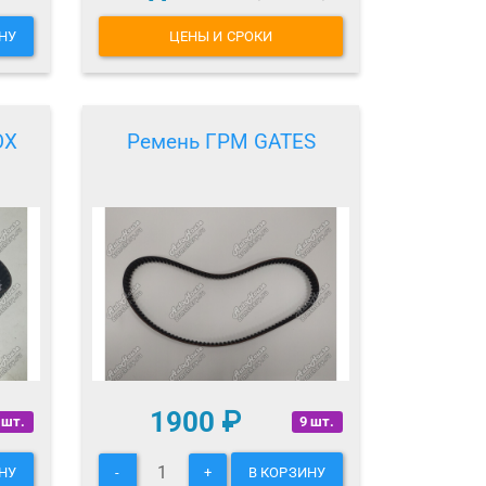
НУ
ЦЕНЫ И СРОКИ
OX
Ремень ГРМ GATES
1900
₽
 шт.
9 шт.
НУ
-
+
В КОРЗИНУ