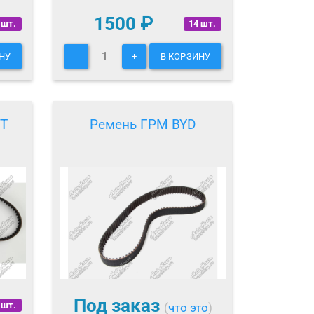
1500
₽
 шт.
14 шт.
НУ
-
+
В КОРЗИНУ
T
Ремень ГРМ BYD
Под заказ
 шт.
(
что это
)