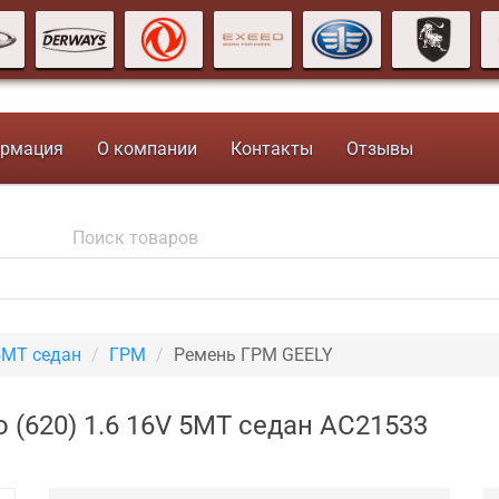
рмация
О компании
Контакты
Отзывы
5MT седан
ГРМ
Ремень ГРМ GEELY
o (620) 1.6 16V 5MT седан AC21533