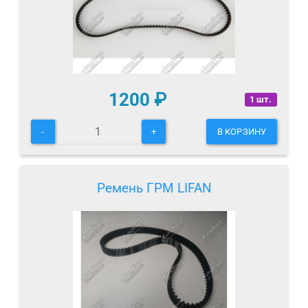
1200
₽
1 шт.
-
+
В КОРЗИНУ
Ремень ГРМ LIFAN