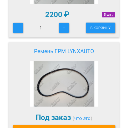
2200
₽
3 шт.
-
+
В КОРЗИНУ
Ремень ГРМ LYNXAUTO
Под заказ
(
что это
)