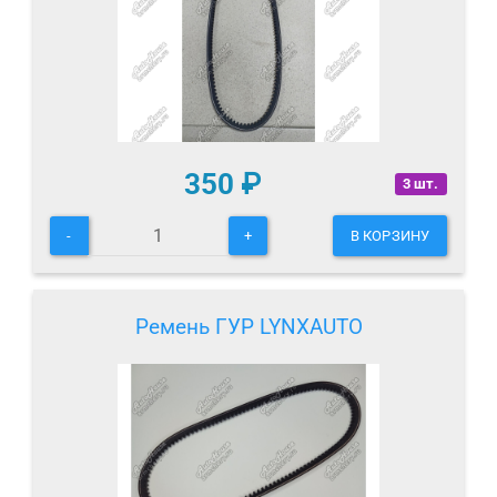
350
₽
3 шт.
-
+
В КОРЗИНУ
Ремень ГУР LYNXAUTO