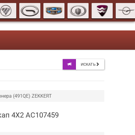
ИСКАТЬ
нера (491QE) ZEKKERT
кап 4X2 AC107459