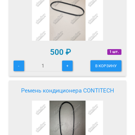
500
₽
1 шт.
-
+
В КОРЗИНУ
Ремень кондиционера CONTITECH