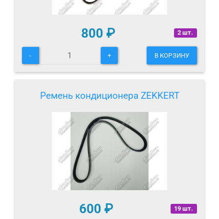
800
₽
2 шт.
-
+
В КОРЗИНУ
Ремень кондиционера ZEKKERT
600
₽
19 шт.