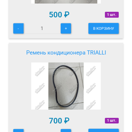
500
₽
1 шт.
-
+
В КОРЗИНУ
Ремень кондиционера TRIALLI
700
₽
1 шт.