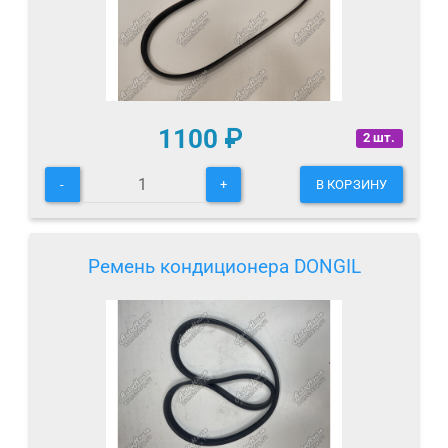
1100
₽
2 шт.
-
+
В КОРЗИНУ
Ремень кондиционера DONGIL