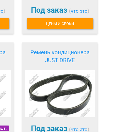
Под заказ
то
)
(
что это
)
ЦЕНЫ И СРОКИ
ра
Ремень кондиционера
JUST DRIVE
Под заказ
 шт.
(
что это
)