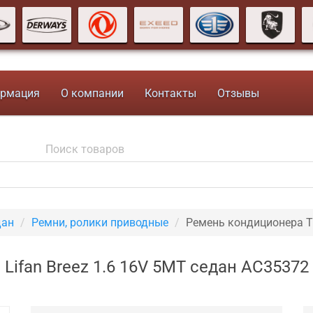
рмация
О компании
Контакты
Отзывы
дан
Ремни, ролики приводные
Ремень кондиционера T
Lifan Breez 1.6 16V 5MT седан AC35372