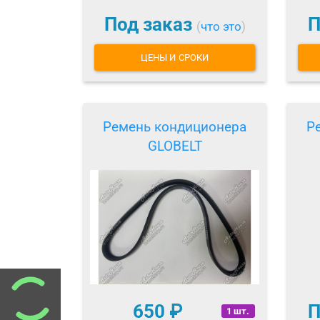
Под заказ
П
(
что это
)
ЦЕНЫ И СРОКИ
Ремень кондиционера
Р
GLOBELT
650
₽
П
1 шт.