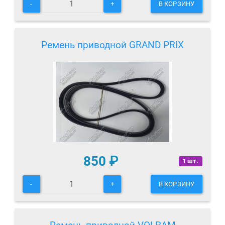
-
+
В КОРЗИНУ
Ремень приводной GRAND PRIX
850
₽
1 шт.
-
+
В КОРЗИНУ