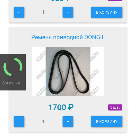
-
+
В КОРЗИНУ
Ремень приводной DONGIL
Загрузка...
1700
₽
5 шт.
-
+
В КОРЗИНУ