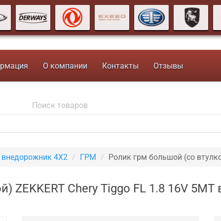
рмация
О компании
Контакты
Отзывы
T внедорожник 4X2
ГРМ
Ролик грм большой (со втулк
й) ZEKKERT Chery Tiggo FL 1.8 16V 5M