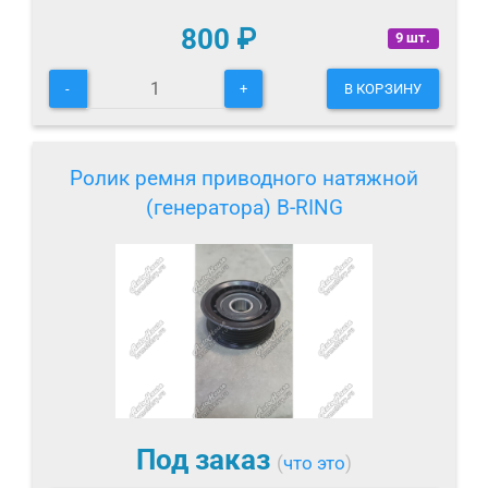
800
₽
9 шт.
-
+
В КОРЗИНУ
Ролик ремня приводного натяжной
(генератора) B-RING
Под заказ
(
что это
)