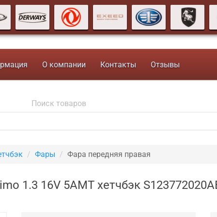
рмация
О компании
Контакты
Отзывы
етчбэк
Фары
Фара передняя правая
Kimo 1.3 16V 5AMT хетчбэк S123772020A