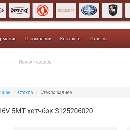
рмация
О компании
Контакты
Отзывы
тчбэк
Стёкла
Стекло заднее
 16V 5MT хетчбэк S125206020