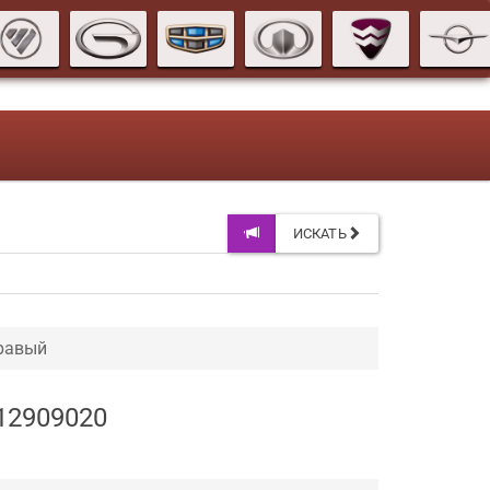
ИСКАТЬ
правый
12909020