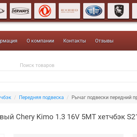
рмация
О компании
Контакты
Отзывы
тчбэк
Передняя подвеска
Рычаг подвески передний 
вый Chery Kimo 1.3 16V 5MT хетчбэк S2