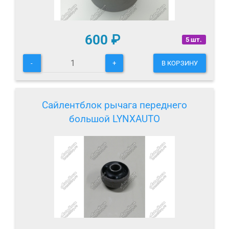
600
₽
5 шт.
-
+
В КОРЗИНУ
Сайлентблок рычага переднего
большой LYNXAUTO