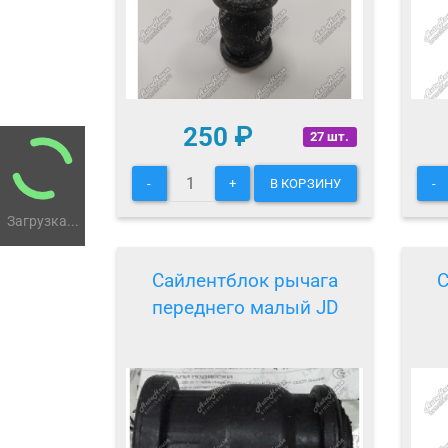
250
₽
27 шт.
-
+
В КОРЗИНУ
-
Загрузка...
Сайлентблок рычага
С
переднего малый JD