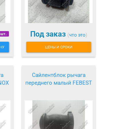
Под заказ
 шт.
(
что это
)
НУ
ЦЕНЫ И СРОКИ
га
Сайлентблок рычага
NOX
переднего малый FEBEST