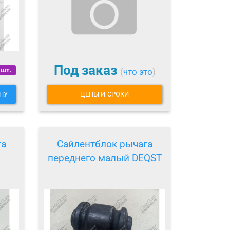
Под заказ
 шт.
(
что это
)
НУ
ЦЕНЫ И СРОКИ
га
Сайлентблок рычага
переднего малый DEQST