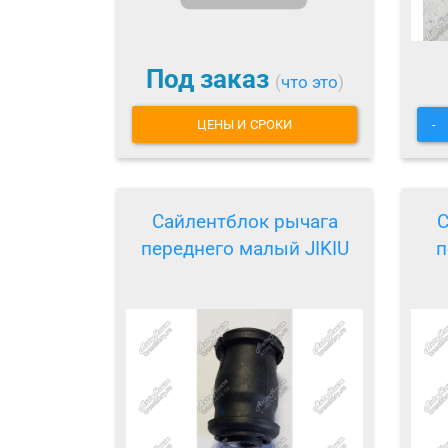
Под заказ
(
что это
)
ЦЕНЫ И СРОКИ
-
Сайлентблок рычага
С
переднего малый JIKIU
п