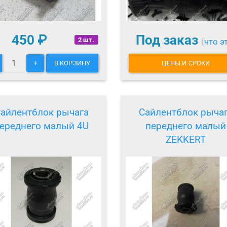
450
₽
Под заказ
2 шт.
(
что э
+
В КОРЗИНУ
ЦЕНЫ И СРОКИ
айлентблок рычага
Сайлентблок рыча
ереднего малый 4U
переднего малый
ZEKKERT