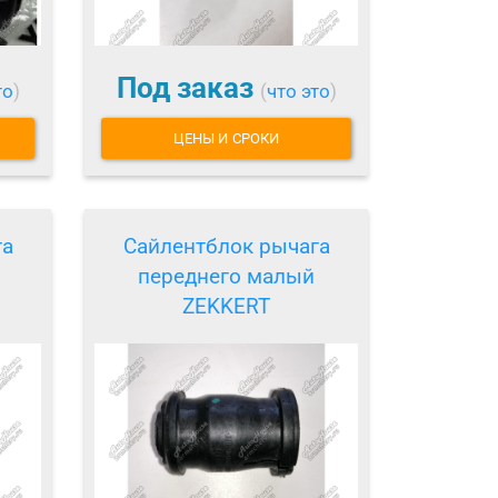
Под заказ
то
)
(
что это
)
ЦЕНЫ И СРОКИ
га
Сайлентблок рычага
переднего малый
ZEKKERT