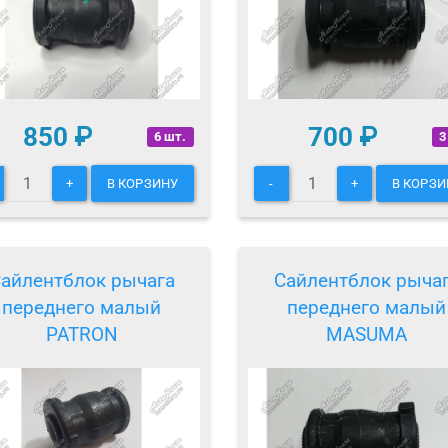
850
₽
700
₽
6 шт.
3
+
В КОРЗИНУ
-
+
В КОРЗИ
айлентблок рычага
Сайлентблок рыча
переднего малый
переднего малый
PATRON
MASUMA