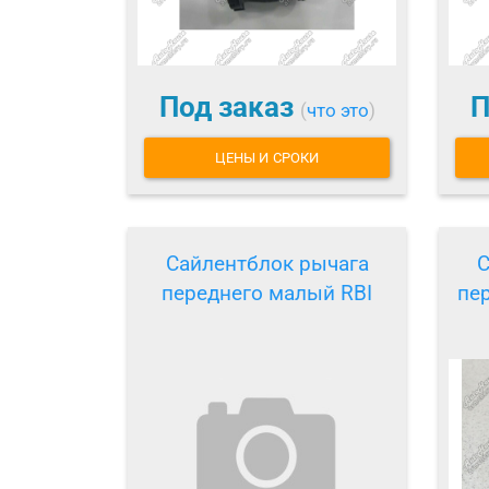
Под заказ
П
(
что это
)
ЦЕНЫ И СРОКИ
Сайлентблок рычага
С
переднего малый RBI
пе