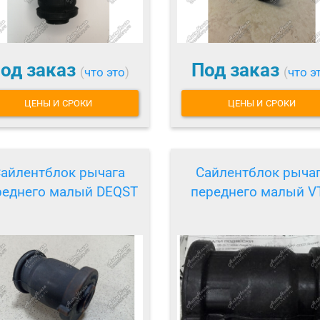
од заказ
Под заказ
(
что это
)
(
что э
ЦЕНЫ И СРОКИ
ЦЕНЫ И СРОКИ
айлентблок рычага
Сайлентблок рыча
реднего малый DEQST
переднего малый V