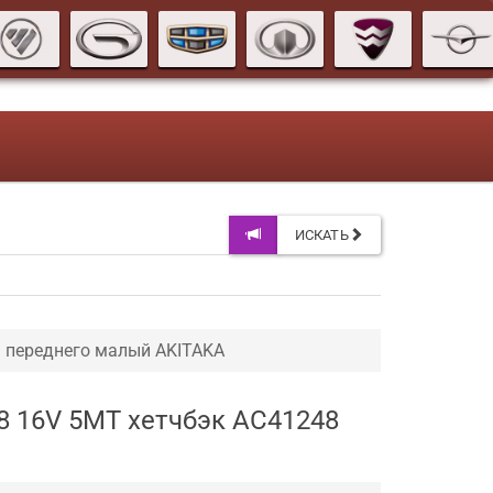
ИСКАТЬ
 переднего малый AKITAKA
8 16V 5MT хетчбэк AC41248