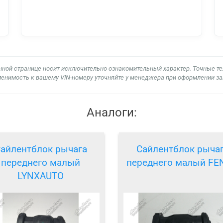
нной странице носит исключительно ознакомительный характер. Точные т
енимость к вашему VIN-номеру уточняйте у менеджера при оформлении за
Аналоги:
айлентблок рычага
Сайлентблок рыча
переднего малый
переднего малый FE
LYNXAUTO