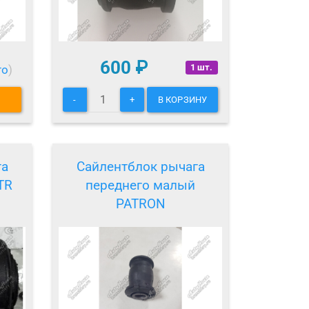
600
₽
1 шт.
то
)
-
+
В КОРЗИНУ
га
Сайлентблок рычага
TR
переднего малый
PATRON