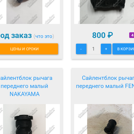
од заказ
800
₽
4
(
что это
)
ЦЕНЫ И СРОКИ
-
+
В КОРЗИ
айлентблок рычага
Сайлентблок рыча
переднего малый
переднего малый FE
NAKAYAMA