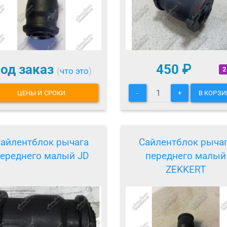
од заказ
450
₽
2
(
что это
)
ЦЕНЫ И СРОКИ
-
+
В КОРЗИ
айлентблок рычага
Сайлентблок рыча
ереднего малый JD
переднего малый
ZEKKERT