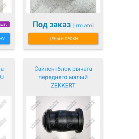
Под заказ
 шт.
(
что это
)
НУ
ЦЕНЫ И СРОКИ
га
Сайлентблок рычага
4U
переднего малый
ZEKKERT