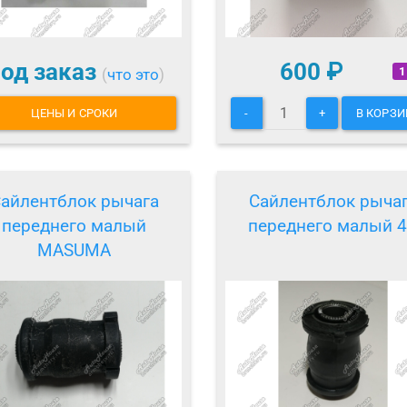
од заказ
600
₽
1
(
что это
)
ЦЕНЫ И СРОКИ
-
+
В КОРЗИ
айлентблок рычага
Сайлентблок рыча
переднего малый
переднего малый 
MASUMA