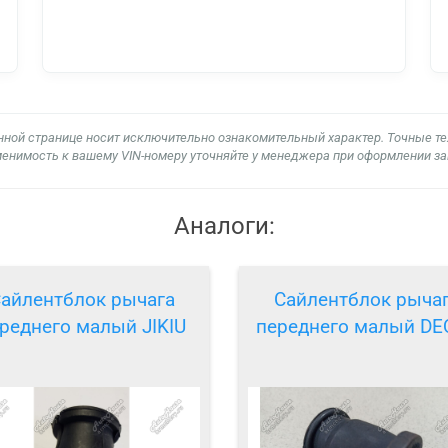
нной странице носит исключительно ознакомительный характер. Точные т
енимость к вашему VIN-номеру уточняйте у менеджера при оформлении за
Аналоги:
айлентблок рычага
Сайлентблок рыча
реднего малый JIKIU
переднего малый DE