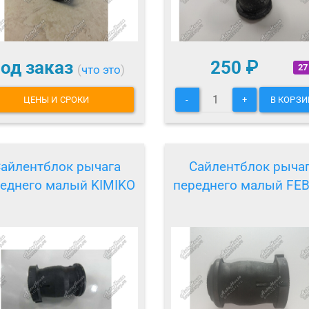
од заказ
250
₽
27
(
что это
)
ЦЕНЫ И СРОКИ
-
+
В КОРЗИ
айлентблок рычага
Сайлентблок рыча
еднего малый KIMIKO
переднего малый FE