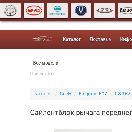
Каталог
Доставка
Инфо
Каталог
Geely
Emgrand EC7
1.8 16V
Сайлентблок рычага переднег