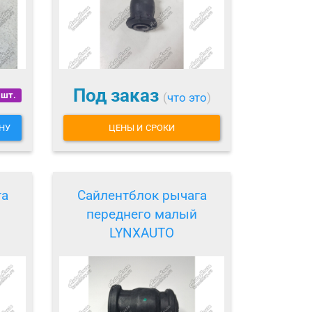
Под заказ
 шт.
(
что это
)
НУ
ЦЕНЫ И СРОКИ
га
Сайлентблок рычага
переднего малый
LYNXAUTO