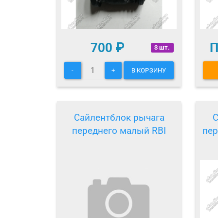
700
₽
П
3 шт.
-
+
В КОРЗИНУ
Сайлентблок рычага
С
переднего малый RBI
пер