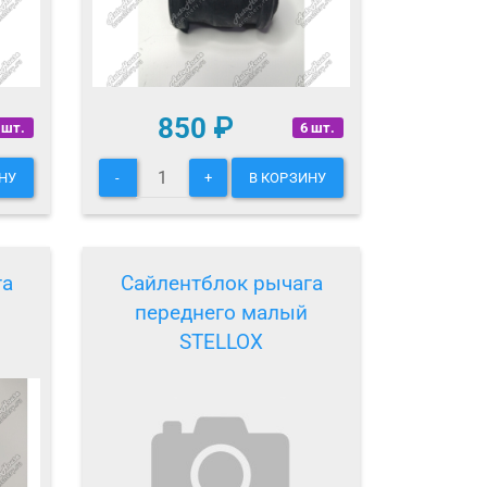
850
₽
 шт.
6 шт.
НУ
-
+
В КОРЗИНУ
га
Сайлентблок рычага
переднего малый
STELLOX