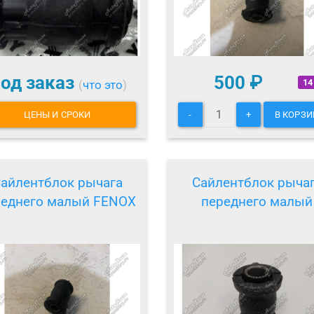
од заказ
500
₽
14
(
что это
)
ЦЕНЫ И СРОКИ
-
+
В КОРЗИ
айлентблок рычага
Сайлентблок рыча
реднего малый FENOX
переднего малый