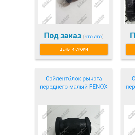
Под заказ
П
(
что это
)
ЦЕНЫ И СРОКИ
Сайлентблок рычага
С
переднего малый FENOX
пе