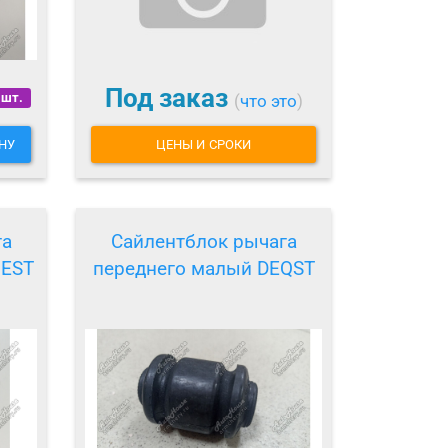
Под заказ
 шт.
(
что это
)
НУ
ЦЕНЫ И СРОКИ
га
Сайлентблок рычага
BEST
переднего малый DEQST