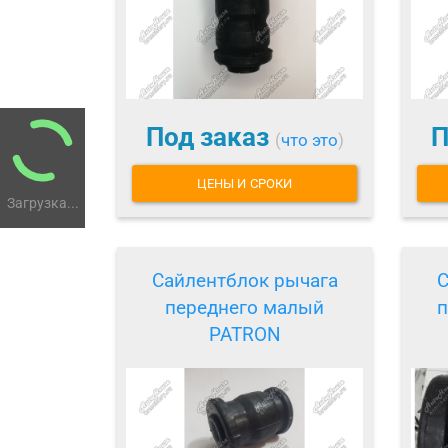
Под заказ
П
(
что это
)
ЦЕНЫ И СРОКИ
Загрузка...
Сайлентблок рычага
С
переднего малый
п
PATRON