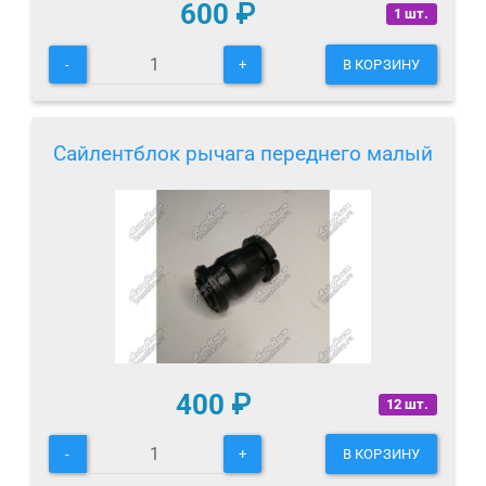
600
₽
1 шт.
-
+
В КОРЗИНУ
Сайлентблок рычага переднего малый
400
₽
12 шт.
-
+
В КОРЗИНУ