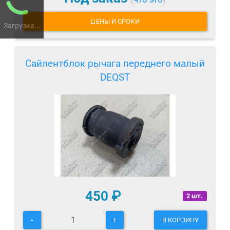
ЦЕНЫ И СРОКИ
Загрузка...
Сайлентблок рычага переднего малый
DEQST
450
₽
2 шт.
-
+
В КОРЗИНУ