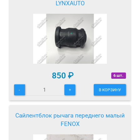
LYNXAUTO
850
₽
6 шт.
-
+
В КОРЗИНУ
Сайлентблок рычага переднего малый
FENOX