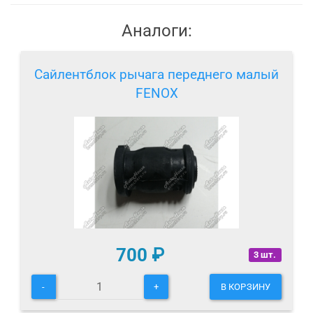
Аналоги:
Сайлентблок рычага переднего малый
FENOX
700
₽
3 шт.
-
+
В КОРЗИНУ